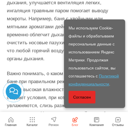
дыхания, улучшается вентиляция легких,
ингаляция травяным паром помогает выводу
мокроты. Например, баня с хвойными или
мятными ароматами действует как ингаляция –
Мы используем Cookie-
временно облегчит дыхание астматикам, поможет
файлы и обрабатываем
очистить носовые пазухи. Однако это не значит,
персональные данные с
что любой горячий воздух полезен и «очищает»
использованием Яндекс
органы дыхания.
Метрики. Продолжая
пользоваться сайтом, вы
Важно понимать, о каком воздухе речь. В русской
соглашаетесь с
Политикой
бане при правильном режиме температура 60–
конфиденциальности
.
70°C и высокая влажность ~60% действительно
Согласен
создают условия, при которых дыхательные пути
увлажняются, слизь разжижается, и легкие как бы
промываются. Но слишком горячий и тем более
сухой воздух – вреден. Если, к примеру, человек
Главная
Каталог
Регион
Блог
Компания
Отзывы