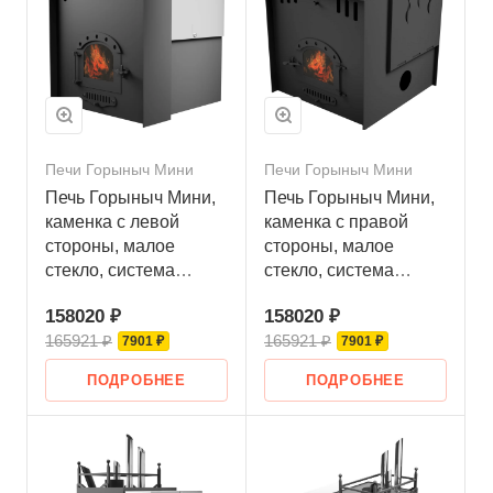
Печи Горыныч Мини
Печи Горыныч Мини
Печь Горыныч Мини,
Печь Горыныч Мини,
каменка с левой
каменка с правой
стороны, малое
стороны, малое
стекло, система
стекло, система
воздушного
воздушного
158020 ₽
158020 ₽
отопления с
отопления с
165921 ₽
165921 ₽
порталом
7901 ₽
порталом
7901 ₽
ПОДРОБНЕЕ
ПОДРОБНЕЕ