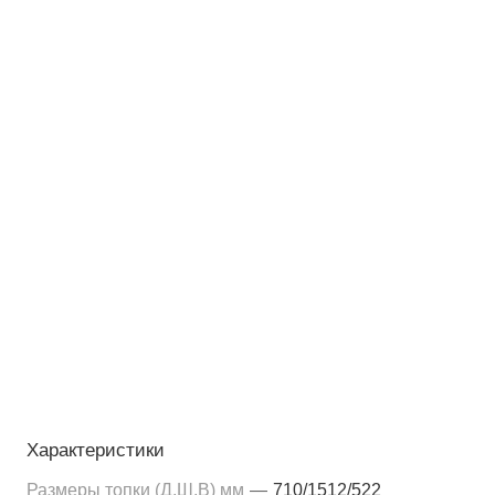
Характеристики
Размеры топки (Д,Ш,В) мм
—
710/1512/522