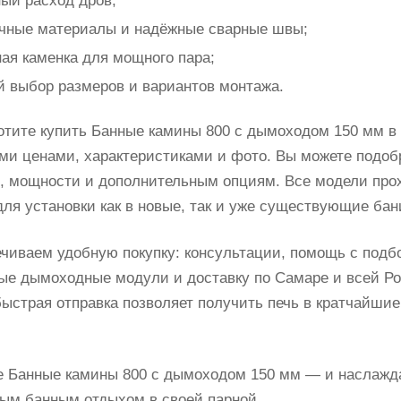
ый расход дров;
ечные материалы и надёжные сварные швы;
ая каменка для мощного пара;
 выбор размеров и вариантов монтажа.
отите купить Банные камины 800 с дымоходом 150 мм в
ми ценами, характеристиками и фото. Вы можете подобр
и, мощности и дополнительным опциям. Все модели прох
для установки как в новые, так и уже существующие бан
чиваем удобную покупку: консультации, помощь с подб
ые дымоходные модули и доставку по Самаре и всей Ро
быстрая отправка позволяет получить печь в кратчайшие
 Банные камины 800 с дымоходом 150 мм — и наслажда
ым банным отдыхом в своей парной.