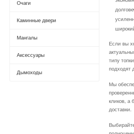
экономн
Очаги
долгов
усиленн
Каминные двери
широкий
Мангалы
Если вы х
актуальны
Аксессуары
типу топк
подходят 
Дымоходы
Мы обеспе
проверенн
кликов, а 
доставки.
Выбирайте
полноценн