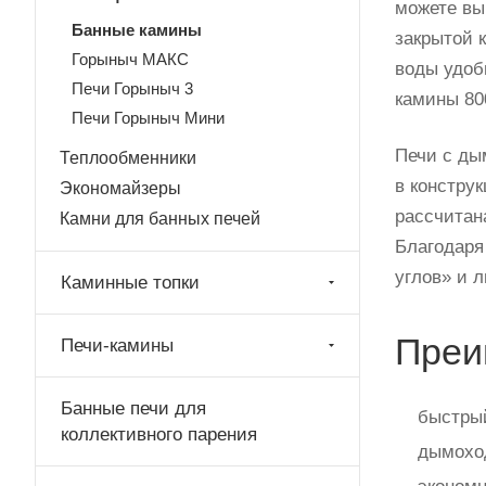
можете вы
Банные камины
закрытой 
Горыныч МАКС
воды удоб
Печи Горыныч 3
камины 80
Печи Горыныч Мини
Печи с ды
Теплообменники
в констру
Экономайзеры
рассчитана
Камни для банных печей
Благодаря
углов» и 
Каминные топки
Преи
Печи-камины
Банные печи для
быстрый
коллективного парения
дымоход