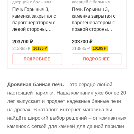
дверцей с большим
дверцей с большим
стеклом
стеклом
Печь Горыныч 3,
Печь Горыныч 3,
каменка закрытая с
каменка закрытая с
парогенератором с
парогенератором с
левой стороны,
правой стороны,
большая дверь со
большая дверь со
203700 ₽
203700 ₽
стеклом
стеклом
213885 ₽
213885 ₽
10185 ₽
10185 ₽
ПОДРОБНЕЕ
ПОДРОБНЕЕ
Дровяная банная печь
– это сердце любой
настоящей парилки. Наша компания уже более 20
лет выпускает и продаёт надёжные банные печи
на дровах. В каталоге интернет-магазина вы
найдёте широкий выбор решений – от компактных
каменок с сеткой для камней для дачной парилки