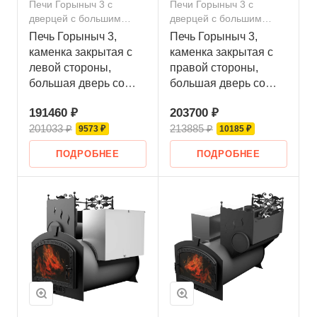
Печи Горыныч 3 с
Печи Горыныч 3 с
дверцей с большим
дверцей с большим
стеклом
стеклом
Печь Горыныч 3,
Печь Горыныч 3,
каменка закрытая с
каменка закрытая с
левой стороны,
правой стороны,
большая дверь со
большая дверь со
стеклом
стеклом
191460 ₽
203700 ₽
201033 ₽
213885 ₽
9573 ₽
10185 ₽
ПОДРОБНЕЕ
ПОДРОБНЕЕ