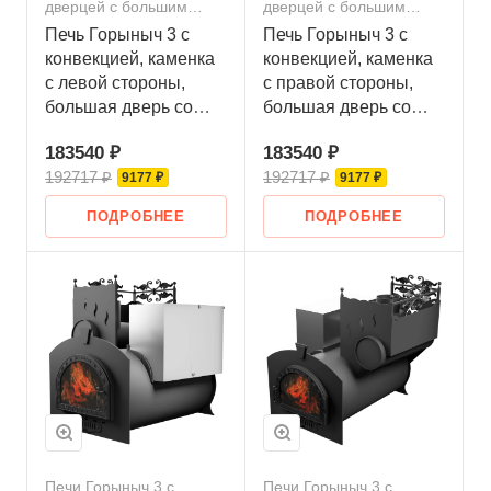
дверцей с большим
дверцей с большим
стеклом
стеклом
Печь Горыныч 3 с
Печь Горыныч 3 с
конвекцией, каменка
конвекцией, каменка
с левой стороны,
с правой стороны,
большая дверь со
большая дверь со
стеклом
стеклом
183540 ₽
183540 ₽
192717 ₽
192717 ₽
9177 ₽
9177 ₽
ПОДРОБНЕЕ
ПОДРОБНЕЕ
Печи Горыныч 3 с
Печи Горыныч 3 с