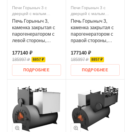
Печи Горыныч 3 с
Печи Горыныч 3 с
дверцей с малым
дверцей с малым
стеклом
стеклом
Печь Горыныч 3,
Печь Горыныч 3,
каменка закрытая с
каменка закрытая с
парогенератором с
парогенератором с
левой стороны,
правой стороны,
малая дверь со
малая дверь со
177140 ₽
177140 ₽
стеклом
стеклом
185997 ₽
185997 ₽
8857 ₽
8857 ₽
ПОДРОБНЕЕ
ПОДРОБНЕЕ