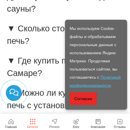
сауны?
▼ Сколько стоит банная
Мы используем Cookie-
файлы и обрабатываем
печь?
персональные данные с
использованием Яндекс
▼ Где купить печь для бани
Метрики. Продолжая
пользоваться сайтом, вы
Самаре?
соглашаетесь с
Политикой
конфиденциальности
.
▼ Можно ли купить банную
Согласен
печь с установкой?
▼ Какая банная печь
Главная
Каталог
Регион
Блог
Компания
Отзывы