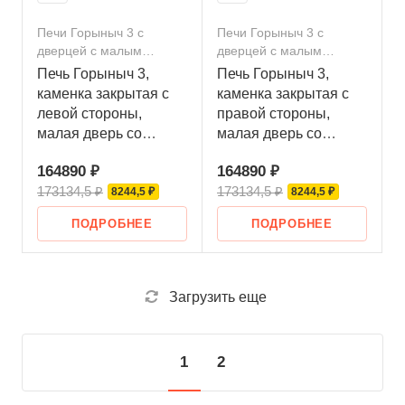
Печи Горыныч 3 с
Печи Горыныч 3 с
дверцей с малым
дверцей с малым
стеклом
стеклом
Печь Горыныч 3,
Печь Горыныч 3,
каменка закрытая с
каменка закрытая с
левой стороны,
правой стороны,
малая дверь со
малая дверь со
стеклом
стеклом
164890 ₽
164890 ₽
173134,5 ₽
173134,5 ₽
8244,5 ₽
8244,5 ₽
ПОДРОБНЕЕ
ПОДРОБНЕЕ
Загрузить еще
1
2